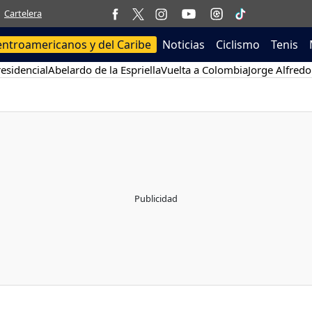
Cartelera
entroamericanos y del Caribe
Noticias
Ciclismo
Tenis
esidencial
Abelardo de la Espriella
Vuelta a Colombia
Jorge Alfredo