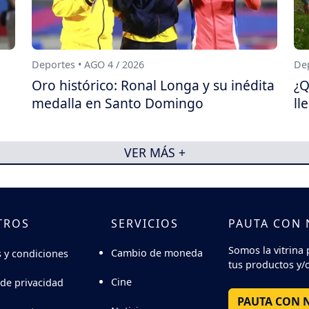
Deportes • AGO 4 / 2026
Dep
Oro histórico: Ronal Longa y su inédita
¿Q
medalla en Santo Domingo
ll
VER MÁS +
TROS
SERVICIOS
PAUTA CON
Somos la vitrina 
Cambio de moneda
 y condiciones
tus productos y/o
Cine
 de privacidad
PAUTA CON 