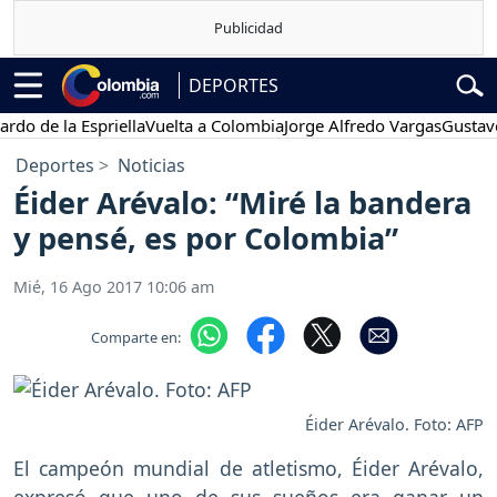
DEPORTES
e la Espriella
Vuelta a Colombia
Jorge Alfredo Vargas
Gustavo Pet
Deportes
Noticias
Éider Arévalo: “Miré la bandera
y pensé, es por Colombia”
Mié, 16 Ago 2017 10:06 am
Comparte en:
Éider Arévalo. Foto: AFP
El campeón mundial de atletismo, Éider Arévalo,
expresó que uno de sus sueños era ganar un