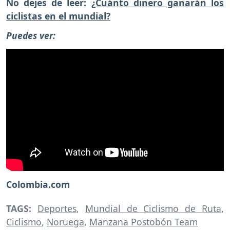
No dejes de leer:
¿Cuánto dinero ganarán los
ciclistas en el mundial?
Puedes ver:
Colombia.com
TAGS:
Deportes
,
Mundial de Ciclismo de Ruta
,
Ciclismo
,
Noruega
,
Manzana Postobón Team