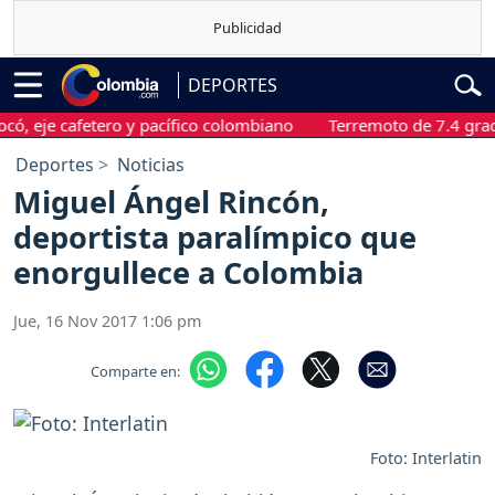
DEPORTES
je cafetero y pacífico colombiano
Terremoto de 7.4 grados sa
Deportes
Noticias
Miguel Ángel Rincón,
deportista paralímpico que
enorgullece a Colombia
Jue, 16 Nov 2017 1:06 pm
Comparte en:
Foto: Interlatin