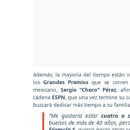
Además, la mayoría del tiempo están vi
los
Grandes Premios
que se corren 
mexicano,
Sergio "Checo" Pérez
, af
cadena
ESPN
, que una vez termine su c
buscará dedicar más tiempo a su familia 
“Me gustaría estar
cuatro o 
buenos de más de 40 años, pero 
Fórmula 1
, quiero hacer otras c