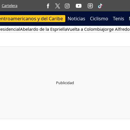
Cartelera
entroamericanos y del Caribe
Noticias
Ciclismo
Tenis
esidencial
Abelardo de la Espriella
Vuelta a Colombia
Jorge Alfredo