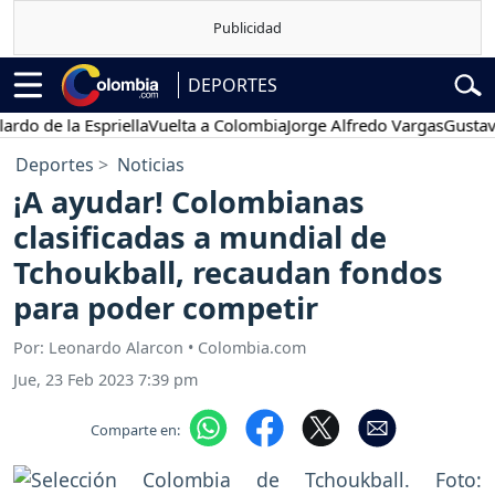
DEPORTES
e la Espriella
Vuelta a Colombia
Jorge Alfredo Vargas
Gustavo Pet
Deportes
Noticias
¡A ayudar! Colombianas
clasificadas a mundial de
Tchoukball, recaudan fondos
para poder competir
Por: Leonardo Alarcon • Colombia.com
Jue, 23 Feb 2023 7:39 pm
Comparte en: