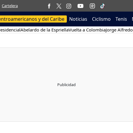
Cartelera
entroamericanos y del Caribe
Noticias
Ciclismo
Tenis
esidencial
Abelardo de la Espriella
Vuelta a Colombia
Jorge Alfredo