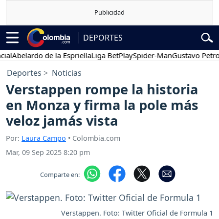
DEPORTES
belardo de la Espriella
Liga BetPlay
Spider-Man
Gustavo Petro
Po
Deportes
Noticias
Verstappen rompe la historia
en Monza y firma la pole más
veloz jamás vista
Por:
Laura Campo
• Colombia.com
Mar, 09 Sep 2025 8:20 pm
Comparte en:
Verstappen. Foto: Twitter Oficial de Formula 1