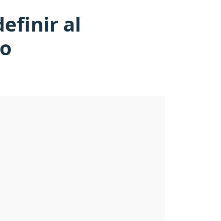
efinir al
to