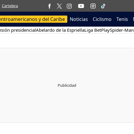
Cartelera
entroamericanos y del Caribe
Noticias
Ciclismo
Tenis
sión presidencial
Abelardo de la Espriella
Liga BetPlay
Spider-Man