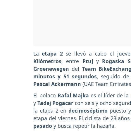
La
etapa 2
se llevó a cabo el jueve
Kilómetros
, entre
Ptuj
y
Rogaska S
Groenewegen
del
Team BikeExchan
minutos y 51 segundos
, seguido d
Pascal Ackermann
(UAE Team Emirates
El polaco
Rafal Majka
es el líder de la
y
Tadej Pogacar
con seis y ocho segund
la etapa 2 en
decimoséptimo
puesto y
etapa del viernes. El ciclista de 23 año
pasado
y busca repetir la hazaña.