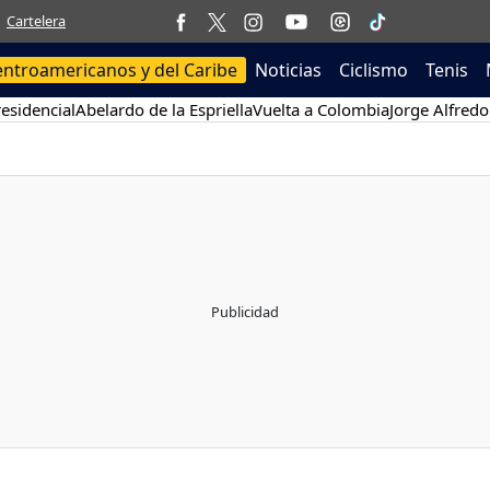
Cartelera
entroamericanos y del Caribe
Noticias
Ciclismo
Tenis
esidencial
Abelardo de la Espriella
Vuelta a Colombia
Jorge Alfredo