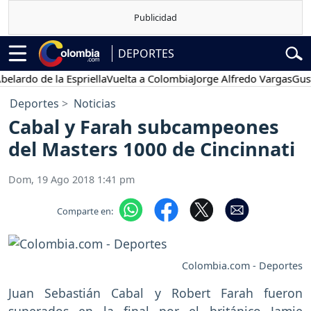
DEPORTES
o de la Espriella
Vuelta a Colombia
Jorge Alfredo Vargas
Gustavo 
Deportes
Noticias
Cabal y Farah subcampeones
del Masters 1000 de Cincinnati
Dom, 19 Ago 2018 1:41 pm
Comparte en:
Colombia.com - Deportes
Juan Sebastián Cabal y Robert Farah fueron
superados en la final por el británico
Jamie