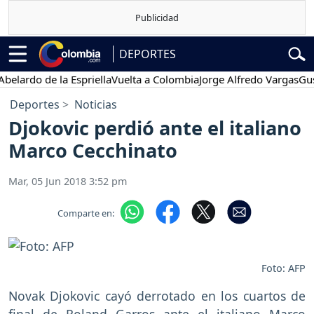
DEPORTES
do de la Espriella
Vuelta a Colombia
Jorge Alfredo Vargas
Gustavo 
Deportes
Noticias
Djokovic perdió ante el italiano
Marco Cecchinato
Mar, 05 Jun 2018 3:52 pm
Comparte en:
Foto: AFP
Novak Djokovic cayó derrotado en los cuartos de
final de Roland Garros ante el italiano Marco