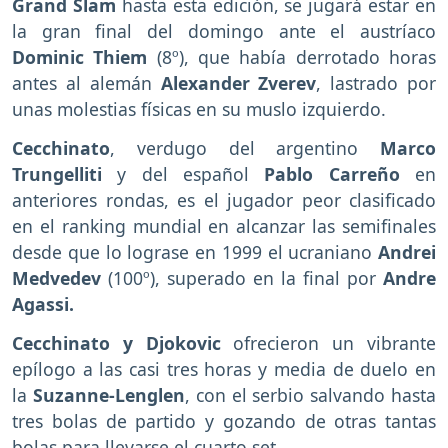
Grand Slam
hasta esta edición, se jugará estar en
la gran final del domingo ante el austríaco
Dominic Thiem
(8º), que había derrotado horas
antes al alemán
Alexander Zverev
, lastrado por
unas molestias físicas en su muslo izquierdo.
Cecchinato
, verdugo del argentino
Marco
Trungelliti
y del español
Pablo Carreño
en
anteriores rondas, es el jugador peor clasificado
en el ranking mundial en alcanzar las semifinales
desde que lo lograse en 1999 el ucraniano
Andrei
Medvedev
(100º), superado en la final por
Andre
Agassi.
Cecchinato y Djokovic
ofrecieron un vibrante
epílogo a las casi tres horas y media de duelo en
la
Suzanne-Lenglen
, con el serbio salvando hasta
tres bolas de partido y gozando de otras tantas
bolas para llevarse el cuarto set.