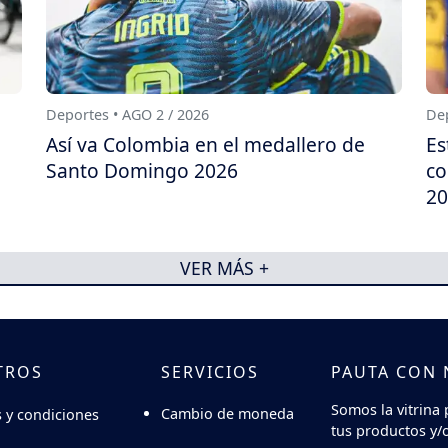
Deportes • AGO 2 / 2026
Dep
Así va Colombia en el medallero de
Es
Santo Domingo 2026
co
20
VER MÁS +
TROS
SERVICIOS
PAUTA CON
Somos la vitrina 
Cambio de moneda
 y condiciones
tus productos y/o