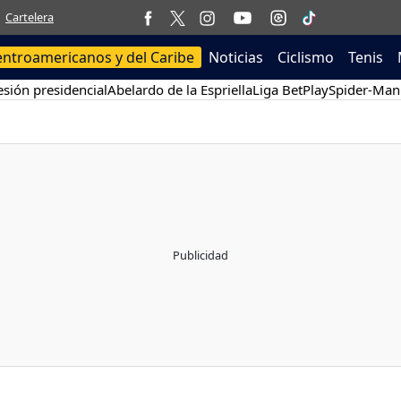
Cartelera
entroamericanos y del Caribe
Noticias
Ciclismo
Tenis
sión presidencial
Abelardo de la Espriella
Liga BetPlay
Spider-Man