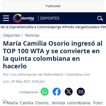
DEPORTES
Espriella
Vuelta a Colombia
Jorge Alfredo Vargas
Gustavo Petro
Deportes
Noticias
María Camilia Osorio ingresó al
TOP 100 WTA y se convierte en
la quinta colombiana en
hacerlo
Por: Con información de Fedecoltenis • Colombia.com
Lun, 24 May 2021 3:04 pm
Comparte en: