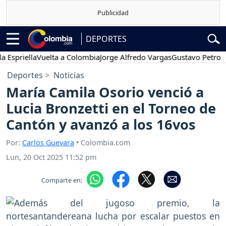
DEPORTES
iella
Vuelta a Colombia
Jorge Alfredo Vargas
Gustavo Petro
Pose
Deportes
Noticias
María Camila Osorio venció a
Lucia Bronzetti en el Torneo de
Cantón y avanzó a los 16vos
Por:
Carlos Guevara
• Colombia.com
Lun, 20 Oct 2025 11:52 pm
Comparte en: