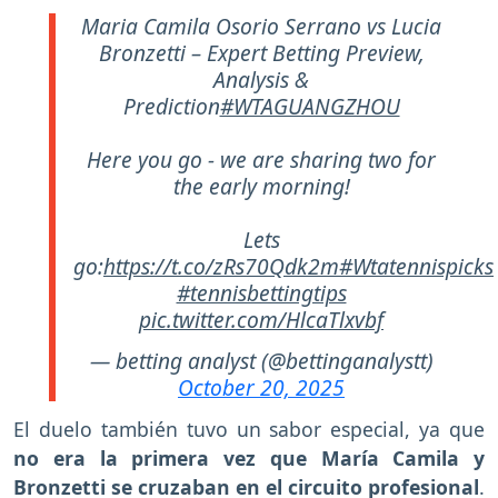
Maria Camila Osorio Serrano vs Lucia
Bronzetti – Expert Betting Preview,
Analysis &
Prediction
#WTAGUANGZHOU
Here you go - we are sharing two for
the early morning!
Lets
go:
https://t.co/zRs70Qdk2m
#Wtatennispicks
#tennisbettingtips
pic.twitter.com/HlcaTlxvbf
— betting analyst (@bettinganalystt)
October 20, 2025
El duelo también tuvo un sabor especial, ya que
no era la primera vez que María Camila y
Bronzetti se cruzaban en el circuito profesional
.