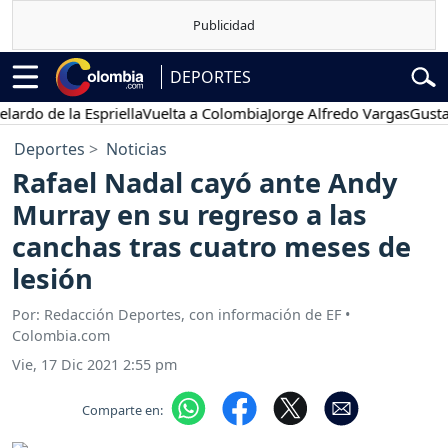
DEPORTES
 de la Espriella
Vuelta a Colombia
Jorge Alfredo Vargas
Gustavo Pe
Deportes
Noticias
Rafael Nadal cayó ante Andy
Murray en su regreso a las
canchas tras cuatro meses de
lesión
Por: Redacción Deportes, con información de EF •
Colombia.com
Vie, 17 Dic 2021 2:55 pm
Comparte en: