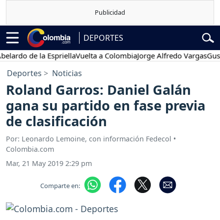
DEPORTES
do de la Espriella
Vuelta a Colombia
Jorge Alfredo Vargas
Gustavo
Deportes
Noticias
Roland Garros: Daniel Galán
gana su partido en fase previa
de clasificación
Por: Leonardo Lemoine, con información Fedecol •
Colombia.com
Mar, 21 May 2019 2:29 pm
Comparte en: