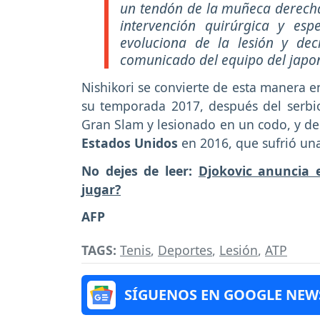
un tendón de la muñeca derech
intervención quirúrgica y e
evoluciona de la lesión y dec
comunicado del equipo del japo
Nishikori se convierte de esta manera e
su temporada 2017, después del serbi
Gran Slam y lesionado en un codo, y de
Estados Unidos
en 2016, que sufrió una
No dejes de leer:
Djokovic anuncia 
jugar?
AFP
TAGS:
Tenis
,
Deportes
,
Lesión
,
ATP
SÍGUENOS EN GOOGLE NEW