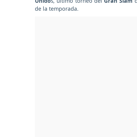
Unido
s, último torneo del
Gran Slam
d
de la temporada.