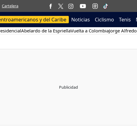
Cartelera
entroamericanos y del Caribe
Noticias
Ciclismo
Tenis
esidencial
Abelardo de la Espriella
Vuelta a Colombia
Jorge Alfredo