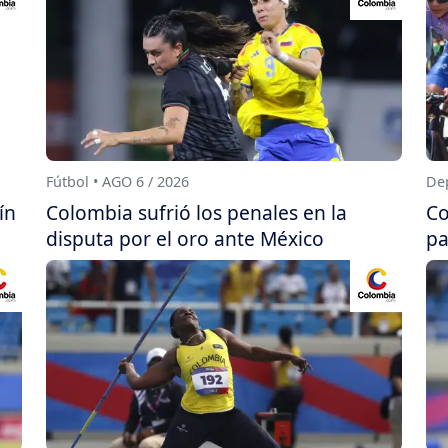
Fútbol • AGO 6 / 2026
Dep
ín
Colombia sufrió los penales en la
Co
disputa por el oro ante México
pa