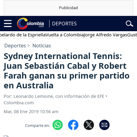
DEPORTES
o de la Espriella
Vuelta a Colombia
Jorge Alfredo Vargas
Gustavo 
Deportes
Noticias
Sydney International Tennis:
Juan Sebastián Cabal y Robert
Farah ganan su primer partido
en Australia
Por: Leonardo Lemoine, con información de EFE •
Colombia.com
Mar, 08 Ene 2019 10:56 am
Comparte en: