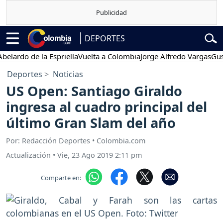
DEPORTES
do de la Espriella
Vuelta a Colombia
Jorge Alfredo Vargas
Gustavo 
Deportes
Noticias
US Open: Santiago Giraldo
ingresa al cuadro principal del
último Gran Slam del año
Por: Redacción Deportes • Colombia.com
Actualización
•
Vie, 23 Ago 2019 2:11 pm
Comparte en: