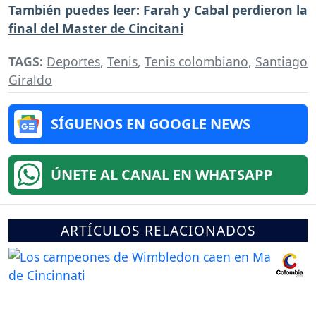
También puedes leer:
Farah y Cabal perdieron la
final del Master de Cincitani
TAGS:
Deportes
,
Tenis
,
Tenis colombiano
,
Santiago
Giraldo
SÍGUENOS EN GOOGLE NEWS
ÚNETE AL CANAL EN WHATSAPP
ARTÍCULOS RELACIONADOS