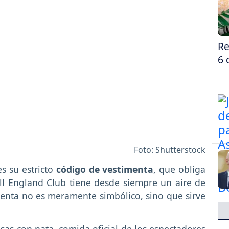
Re
6 
Foto: Shutterstock
s su estricto
código de vestimenta
, que obliga
All England Club tiene desde siempre un aire de
menta no es meramente simbólico, sino que sirve
sas con nata, comida oficial de los espectadores