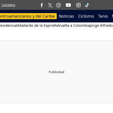
Cartelera
entroamericanos y del Caribe
Noticias
Ciclismo
Tenis
esidencial
Abelardo de la Espriella
Vuelta a Colombia
Jorge Alfredo