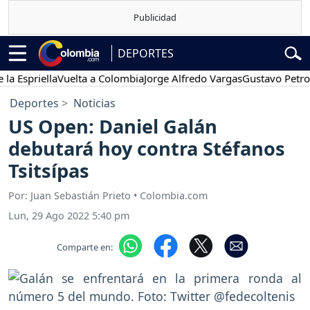
DEPORTES
spriella
Vuelta a Colombia
Jorge Alfredo Vargas
Gustavo Petro
Po
Deportes
Noticias
US Open: Daniel Galán
debutará hoy contra Stéfanos
Tsitsípas
Por: Juan Sebastián Prieto • Colombia.com
Lun, 29 Ago 2022 5:40 pm
Comparte en: