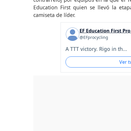
Education First quien se llevó la eta
camiseta de líder.
EF Education First Pro
@EFprocycling
A TTT victory. Rigo in th...
Ver 