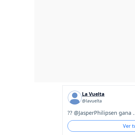
La Vuelta
@lavuelta
?? @JasperPhilipsen gana ..
Ver 