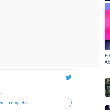
Ej
Ab
.
tweet completo