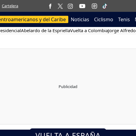
Cartelera
entroamericanos y del Caribe
Noticias
Ciclismo
Tenis
esidencial
Abelardo de la Espriella
Vuelta a Colombia
Jorge Alfredo
VUELTA A ESPAÑA