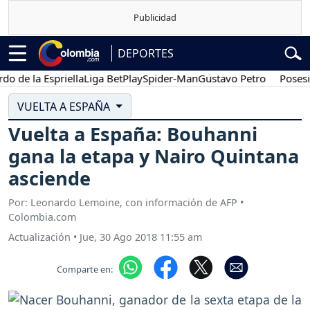
DEPORTES
e la Espriella
Liga BetPlay
Spider-Man
Gustavo Petro
Posesión p
VUELTA A ESPAÑA
Vuelta a España: Bouhanni
gana la etapa y Nairo Quintana
asciende
Por: Leonardo Lemoine, con información de AFP •
Colombia.com
Actualización
•
Jue, 30 Ago 2018 11:55 am
Comparte en: