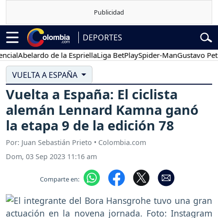
DEPORTES
l
Abelardo de la Espriella
Liga BetPlay
Spider-Man
Gustavo Petro
VUELTA A ESPAÑA
Vuelta a España: El ciclista
alemán Lennard Kamna ganó
la etapa 9 de la edición 78
Por: Juan Sebastián Prieto • Colombia.com
Dom, 03 Sep 2023 11:16 am
Comparte en: