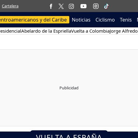
Cartelera
entroamericanos y del Caribe
Noticias
Ciclismo
Tenis
esidencial
Abelardo de la Espriella
Vuelta a Colombia
Jorge Alfredo
VUELTA A ESPAÑA