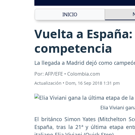
INICIO
Vuelta a España: 
competencia
La llegada a Madrid dejó como campeón d
Por: AFP/EFE • Colombia.com
Actualización
•
Dom, 16 Sep 2018 1:31 pm
Elia Viviani ga
El británco Simon Yates (Mitchelton Sc
España, tras la 21ª y última etapa ent
italiano Elia Viviani (Quick Step).