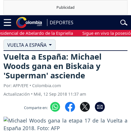
DEPORTES
cial de Abelardo de la Espriella
Sigue en vivo la posesión pre
VUELTA A ESPAÑA
Vuelta a España: Michael
Woods gana en Biskaia y
'Superman' asciende
Por: AFP/EFE • Colombia.com
Actualización
•
Mié, 12 Sep 2018 11:37 am
Comparte en: