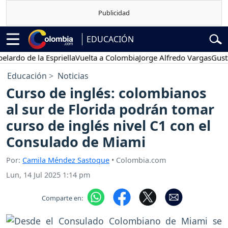
EDUCACIÓN
o de la Espriella
Vuelta a Colombia
Jorge Alfredo Vargas
Gustavo 
Educación
Noticias
Curso de inglés: colombianos
al sur de Florida podrán tomar
curso de inglés nivel C1 con el
Consulado de Miami
Por:
Camila Méndez Sastoque
• Colombia.com
Lun, 14 Jul 2025 1:14 pm
Comparte en: