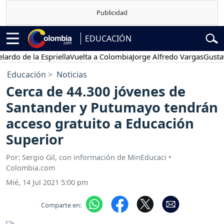
EDUCACIÓN
o de la Espriella
Vuelta a Colombia
Jorge Alfredo Vargas
Gustavo P
Educación
Noticias
Cerca de 44.300 jóvenes de
Santander y Putumayo tendrán
acceso gratuito a Educación
Superior
Por: Sergio Gil, con información de MinEducaci •
Colombia.com
Mié, 14 Jul 2021 5:00 pm
Comparte en: