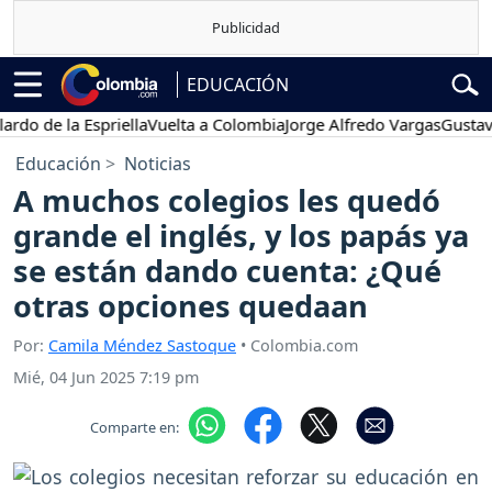
EDUCACIÓN
de la Espriella
Vuelta a Colombia
Jorge Alfredo Vargas
Gustavo Pe
Educación
Noticias
A muchos colegios les quedó
grande el inglés, y los papás ya
se están dando cuenta: ¿Qué
otras opciones quedaan
Por:
Camila Méndez Sastoque
• Colombia.com
Mié, 04 Jun 2025 7:19 pm
Comparte en: