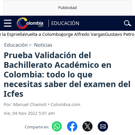
EDUCACIÓN
spriella
Vuelta a Colombia
Jorge Alfredo Vargas
Gustavo Petro
P
Educación
Noticias
Prueba Validación del
Bachillerato Académico en
Colombia: todo lo que
necesitas saber del examen del
Icfes
Por: Manuel Chamolí • Colombia.com
Vie, 04 Nov 2022 5:01 am
Comparte en: