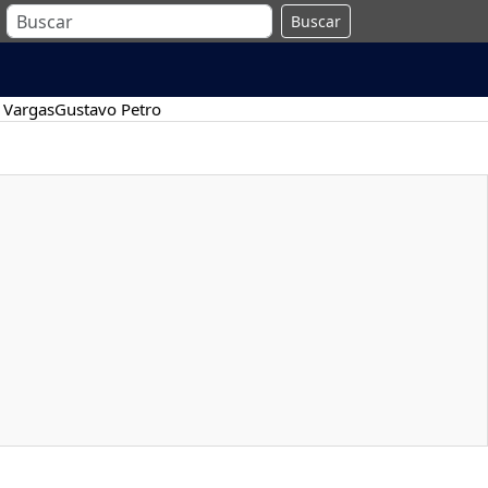
Buscar
 Vargas
Gustavo Petro