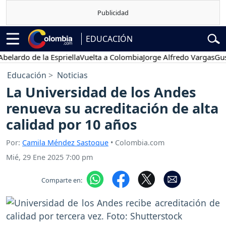
EDUCACIÓN
ardo de la Espriella
Vuelta a Colombia
Jorge Alfredo Vargas
Gustav
Educación
Noticias
La Universidad de los Andes
renueva su acreditación de alta
calidad por 10 años
Por:
Camila Méndez Sastoque
• Colombia.com
Mié, 29 Ene 2025 7:00 pm
Comparte en: