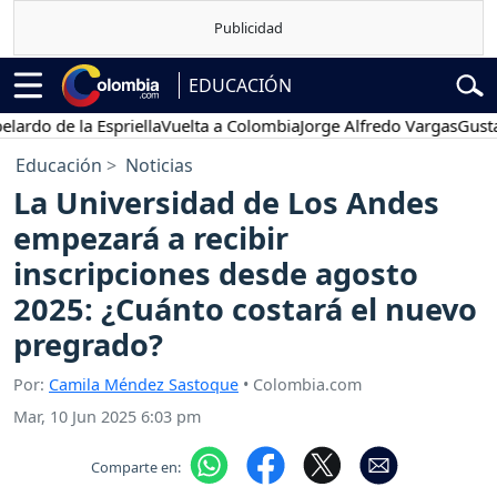
EDUCACIÓN
o de la Espriella
Vuelta a Colombia
Jorge Alfredo Vargas
Gustavo P
Educación
Noticias
La Universidad de Los Andes
empezará a recibir
inscripciones desde agosto
2025: ¿Cuánto costará el nuevo
pregrado?
Por:
Camila Méndez Sastoque
• Colombia.com
Mar, 10 Jun 2025 6:03 pm
Comparte en: