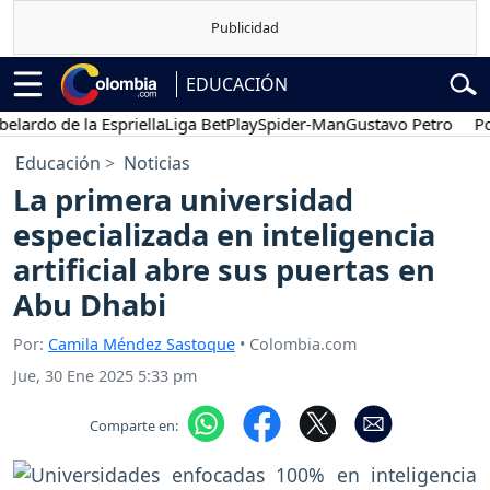
EDUCACIÓN
ardo de la Espriella
Liga BetPlay
Spider-Man
Gustavo Petro
Poses
Educación
Noticias
La primera universidad
especializada en inteligencia
artificial abre sus puertas en
Abu Dhabi
Por:
Camila Méndez Sastoque
• Colombia.com
Jue, 30 Ene 2025 5:33 pm
Comparte en: