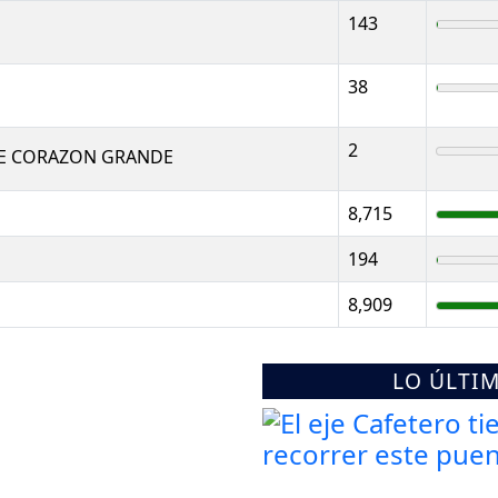
143
38
2
E CORAZON GRANDE
8,715
194
8,909
LO ÚLTI