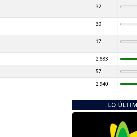
32
30
17
2,883
57
2,940
LO ÚLTI