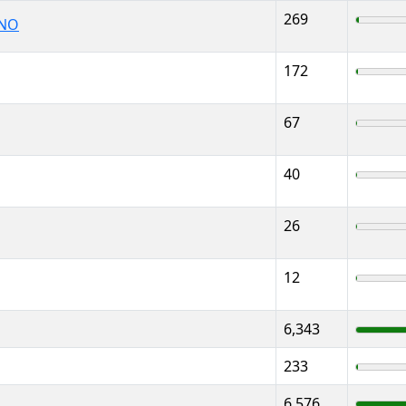
269
ANO
172
67
40
26
12
6,343
233
6,576