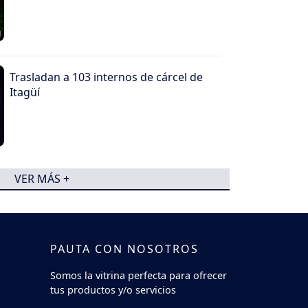
Trasladan a 103 internos de cárcel de
Itagüí
VER MÁS +
PAUTA CON NOSOTROS
Somos la vitrina perfecta para ofrecer
tus productos y/o servicios