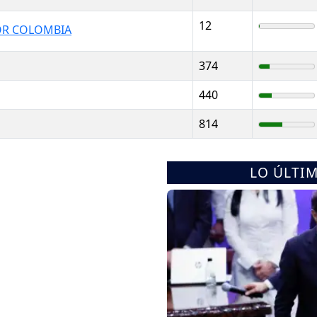
12
POR COLOMBIA
374
440
814
LO ÚLTI