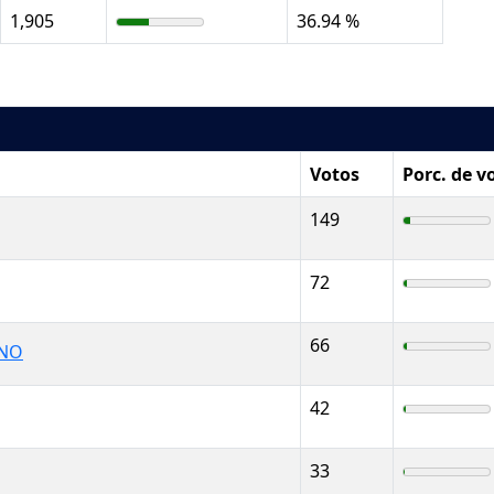
1,905
36.94 %
Votos
Porc. de v
149
72
66
ANO
42
33