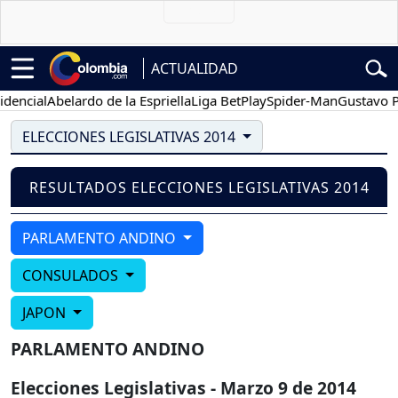
ACTUALIDAD
encial
Abelardo de la Espriella
Liga BetPlay
Spider-Man
Gustavo Pe
ELECCIONES LEGISLATIVAS 2014
RESULTADOS ELECCIONES LEGISLATIVAS 2014
PARLAMENTO ANDINO
CONSULADOS
JAPON
PARLAMENTO ANDINO
Elecciones Legislativas - Marzo 9 de 2014