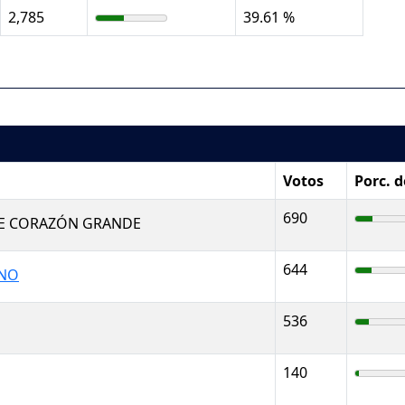
2,785
39.61 %
Votos
Porc. 
690
E CORAZÓN GRANDE
644
ANO
536
140