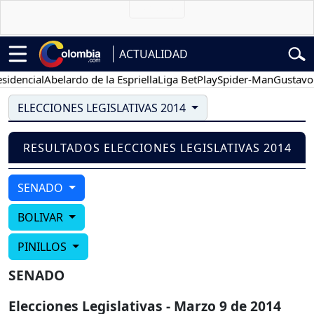
ACTUALIDAD
dencial
Abelardo de la Espriella
Liga BetPlay
Spider-Man
Gustavo P
ELECCIONES LEGISLATIVAS 2014
RESULTADOS ELECCIONES LEGISLATIVAS 2014
SENADO
BOLIVAR
PINILLOS
SENADO
Elecciones Legislativas - Marzo 9 de 2014