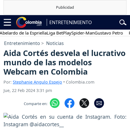
ENTRETENIMIENTO
ardo de la Espriella
Liga BetPlay
Spider-Man
Gustavo Petro
Pose
Entretenimiento
Noticias
Aida Cortés desvela el lucrativo
mundo de las modelos
Webcam en Colombia
Por:
Stephanie Angulo Espejo
• Colombia.com
Jue, 22 Feb 2024 3:31 pm
Comparte en: