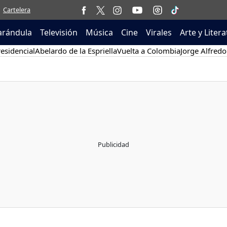
Cartelera
arándula
Televisión
Música
Cine
Virales
Arte y Liter
esidencial
Abelardo de la Espriella
Vuelta a Colombia
Jorge Alfredo