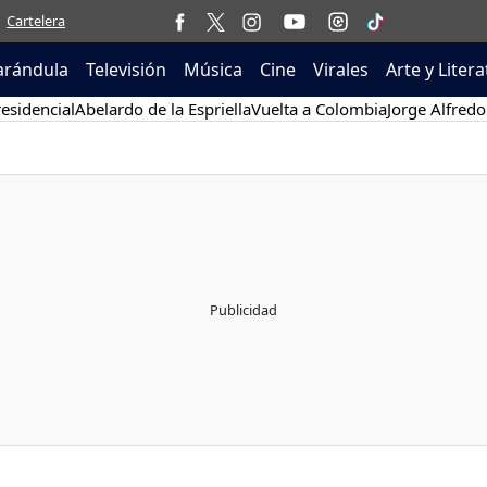
Cartelera
arándula
Televisión
Música
Cine
Virales
Arte y Liter
esidencial
Abelardo de la Espriella
Vuelta a Colombia
Jorge Alfredo