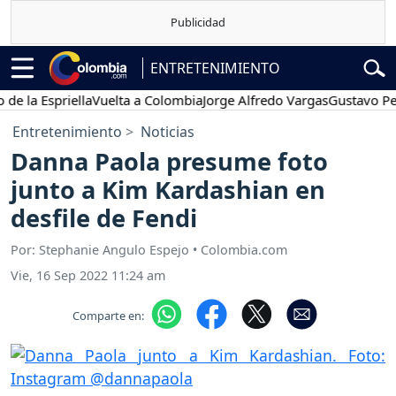
ENTRETENIMIENTO
 Espriella
Vuelta a Colombia
Jorge Alfredo Vargas
Gustavo Petro
Entretenimiento
Noticias
Danna Paola presume foto
junto a Kim Kardashian en
desfile de Fendi
Por: Stephanie Angulo Espejo • Colombia.com
Vie, 16 Sep 2022 11:24 am
Comparte en: