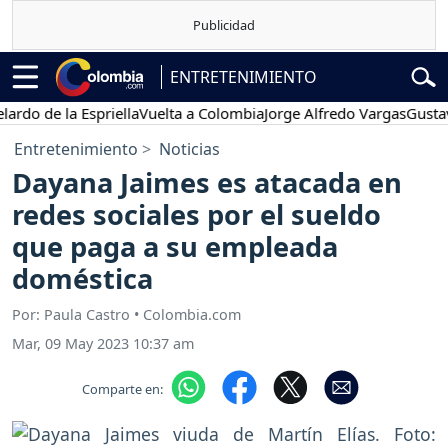
ENTRETENIMIENTO
de la Espriella
Vuelta a Colombia
Jorge Alfredo Vargas
Gustavo Pet
Entretenimiento
Noticias
Dayana Jaimes es atacada en
redes sociales por el sueldo
que paga a su empleada
doméstica
Por: Paula Castro • Colombia.com
Mar, 09 May 2023 10:37 am
Comparte en: