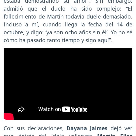
estaba demostrando su amor”. Sin embargo,
admitió que el duelo ha sido complejo: “El
fallecimiento de Martín todavía duele demasiado.
Incluso a mí, cuando llega la fecha del 14 de
octubre, y digo: ‘ya son ocho años sin él’. Yo no sé
cómo ha pasado tanto tiempo y sigo aquí”.
Con sus declaraciones,
Dayana Jaimes
dejó ver