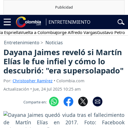
ENTRETENIMIENTO
iella
Vuelta a Colombia
Jorge Alfredo Vargas
Gustavo Petro
Pose
Entretenimiento
Noticias
Dayana Jaimes reveló si Martín
Elías le fue infiel y cómo lo
descubrió: "era supersolapado"
Por:
Christopher Ramírez
• Colombia.com
Actualización
•
Jue, 24 Jul 2025 10:25 am
Comparte en: