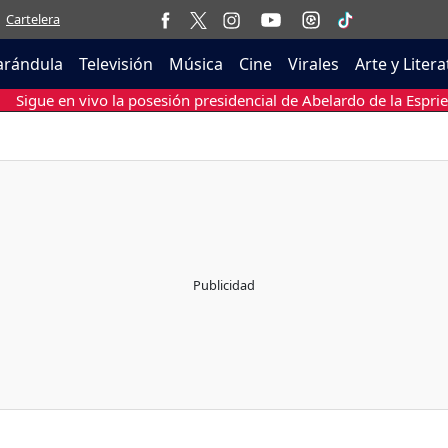
Cartelera
arándula
Televisión
Música
Cine
Virales
Arte y Liter
Sigue en vivo la posesión presidencial de Abelardo de la Esprie